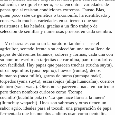
solución, me dijo el experto, sería encontrar variedades de
papas que sí resistan condiciones extremas. Fausto Blas,
quien poco sabe de genética o taxonomía, ha identificado y
conservado muchas variedades en su terreno que son
resistentes a las heladas, gracias a un fino trabajo de
selección de semillas y numerosas pruebas en cada siembra.
—Mi chacra es como un laboratorio también —ríe el
agricultor, sentado frente a su colección: una mesa llena de
papas de diferentes tamaños, colores y formas, cada una con
su nombre escrito en tarjetitas de cartulina, para recordarlos
con facilidad. Hay papas que parecen truchas (trucha suytu),
otros pepinillos (yana pepino), huevos (runtus), dedos
humanos (puca millo), garras de puma (pumapa maki),
torpedos (yana suytu), escarabajos (allqa huancaína), cuernos
de toro (yana waca). Otras no se parecen a nada en particular
pero tienen nombres curiosos como ‘Rompe
cuchillo’(kuchillu paki) o ‘La que hace llorar a la nuera’
(llumchuy waqachi). Unas son sabrosas y otras tienen un
sabor agrio, ideales para el tocosh, una preparación de papa
fermentada que los pueblos andinos usan como penicilina