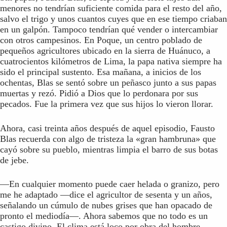
menores no tendrían suficiente comida para el resto del año,
salvo el trigo y unos cuantos cuyes que en ese tiempo criaban
en un galpón. Tampoco tendrían qué vender o intercambiar
con otros campesinos. En Poque, un centro poblado de
pequeños agricultores ubicado en la sierra de Huánuco, a
cuatrocientos kilómetros de Lima, la papa nativa siempre ha
sido el principal sustento. Esa mañana, a inicios de los
ochentas, Blas se sentó sobre un peñasco junto a sus papas
muertas y rezó. Pidió a Dios que lo perdonara por sus
pecados. Fue la primera vez que sus hijos lo vieron llorar.
Ahora, casi treinta años después de aquel episodio, Fausto
Blas recuerda con algo de tristeza la «gran hambruna» que
cayó sobre su pueblo, mientras limpia el barro de sus botas
de jebe.
—En cualquier momento puede caer helada o granizo, pero
me he adaptado —dice el agricultor de sesenta y un años,
señalando un cúmulo de nubes grises que han opacado de
pronto el mediodía—. Ahora sabemos que no todo es un
castigo divino. El clima está loco por obra del hombre.