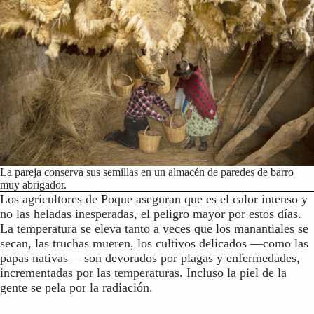
La pareja conserva sus semillas en un almacén de paredes de barro
muy abrigador.
Los agricultores de Poque aseguran que es el calor intenso y
no las heladas inesperadas, el peligro mayor por estos días.
La temperatura se eleva tanto a veces que los manantiales se
secan, las truchas mueren, los cultivos delicados —como las
papas nativas— son devorados por plagas y enfermedades,
incrementadas por las temperaturas. Incluso la piel de la
gente se pela por la radiación.