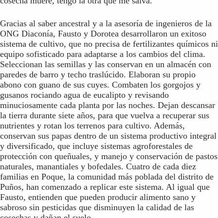
cosecha muere, tengo la otra que me salva.
Gracias al saber ancestral y a la asesoría de ingenieros de la
ONG Diaconía, Fausto y Dorotea desarrollaron un exitoso
sistema de cultivo, que no precisa de fertilizantes químicos ni
equipo sofisticado para adaptarse a los cambios del clima.
Seleccionan las semillas y las conservan en un almacén con
paredes de barro y techo traslúcido. Elaboran su propio
abono con guano de sus cuyes. Combaten los gorgojos y
gusanos rociando agua de eucalipto y revisando
minuciosamente cada planta por las noches. Dejan descansar
la tierra durante siete años, para que vuelva a recuperar sus
nutrientes y rotan los terrenos para cultivo. Además,
conservan sus papas dentro de un sistema productivo integral
y diversificado, que incluye sistemas agroforestales de
protección con queñuales, y manejo y conservación de pastos
naturales, manantiales y bofedales. Cuatro de cada diez
familias en Poque, la comunidad más poblada del distrito de
Puños, han comenzado a replicar este sistema. Al igual que
Fausto, entienden que pueden producir alimento sano y
sabroso sin pesticidas que disminuyen la calidad de las
cosechas y dañan el suelo.