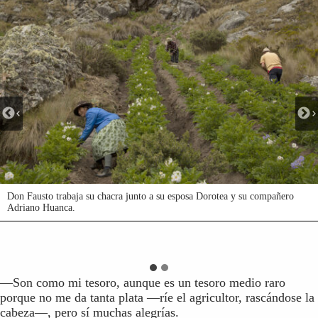
Don Fausto trabaja su chacra junto a su esposa Dorotea y su compañero
MienDon Fausto trabaja su chacra junto a su esposa Dorotea y su
Adriano Huanca.
compañero Adriano Huanca.tras que sus familiares cambiaron la vida del
campo por la de la capital, Fausto decidió quedarse a trabajar la tierra que
su padre le dejó. Lo hace junto a su esposa Dorotea Trujillo y su
compañero Adriano Huanca.
—Son como mi tesoro, aunque es un tesoro medio raro
porque no me da tanta plata —ríe el agricultor, rascándose la
cabeza—, pero sí muchas alegrías.