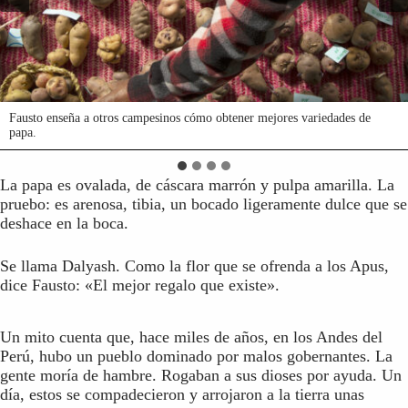
Fausto enseña a otros campesinos cómo obtener mejores variedades de
Fausto enseña a otros campesinos cómo obtener mejores variedades de
Fausto enseña a otros campesinos cómo obtener mejores variedades de
Fausto enseña a otros campesinos cómo obtener mejores variedades de
papa.
papa.
papa.
papa.
La papa es ovalada, de cáscara marrón y pulpa amarilla. La
pruebo: es arenosa, tibia, un bocado ligeramente dulce que se
deshace en la boca.
Se llama Dalyash. Como la flor que se ofrenda a los Apus,
dice Fausto: «El mejor regalo que existe».
Un mito cuenta que, hace miles de años, en los Andes del
Perú, hubo un pueblo dominado por malos gobernantes. La
gente moría de hambre. Rogaban a sus dioses por ayuda. Un
día, estos se compadecieron y arrojaron a la tierra unas