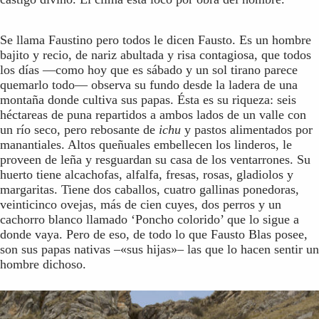
Se llama Faustino pero todos le dicen Fausto. Es un hombre
bajito y recio, de nariz abultada y risa contagiosa, que todos
los días —como hoy que es sábado y un sol tirano parece
quemarlo todo— observa su fundo desde la ladera de una
montaña donde cultiva sus papas. Ésta es su riqueza: seis
héctareas de puna repartidos a ambos lados de un valle con
un río seco, pero rebosante de
ichu
y pastos alimentados por
manantiales. Altos queñuales embellecen los linderos, le
proveen de leña y resguardan su casa de los ventarrones. Su
huerto tiene alcachofas, alfalfa, fresas, rosas, gladiolos y
margaritas. Tiene dos caballos, cuatro gallinas ponedoras,
veinticinco ovejas, más de cien cuyes, dos perros y un
cachorro blanco llamado ‘Poncho colorido’ que lo sigue a
donde vaya. Pero de eso, de todo lo que Fausto Blas posee,
son sus papas nativas –«sus hijas»– las que lo hacen sentir un
hombre dichoso.