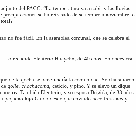
adjunto del PACC. “La temperatura va a subir y las lluvias
e precipitaciones se ha retrasado de setiembre a noviembre, o
total?
nzo no fue fácil. En la asamblea comunal, que se celebra el
n —Lo recuerda Eleuterio Huaycho, de 40 años. Entonces era
nque de la qocha se beneficiaría la comunidad. Se clausuraron
s de
qolle
,
chachacoma
, ceticio, y pino. Y se elevó un dique
omuneros. También Eleuterio, y su esposa Brígida, de 38 años,
 su pequeño hijo Guido desde que enviudó hace tres años y