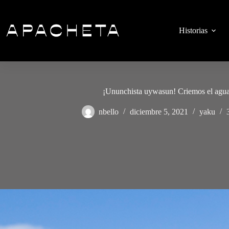
Saltar
al
contenido
Historias
¡Ununchista uywasun! Criemos el agu
nbello
diciembre 5, 2021
yaku