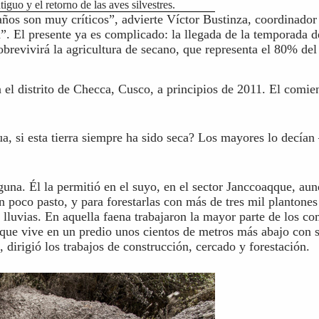
guo y el retorno de las aves silvestres.
ños son muy críticos”, advierte Víctor Bustinza, coordinador 
”. El presente ya es complicado: la llegada de la temporada d
brevivirá la agricultura de secano, que representa el 80% del 
 el distrito de Checca, Cusco, a principios de 2011. El comie
, si esta tierra siempre ha sido seca? Los mayores lo decía
guna. Él la permitió en el suyo, en el sector Janccoaqque, au
on poco pasto, y para forestarlas con más de tres mil plantone
lluvias. En aquella faena trabajaron la mayor parte de los c
o, que vive en un predio unos cientos de metros más abajo con
irigió los trabajos de construcción, cercado y forestación.