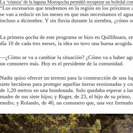
La ‘crianza’ de la laguna Moroqocha permitió recuperar un bofedal conti
“Los escenarios que tendremos en la región en los próximos a
se van a reducir en los meses en que más necesitamos el agua
incluso a diciembre. Y sin lluvia durante la siembra, ¿cómo so
La primera
qocha
de este programa se hizo en Quillihuara, en
día 10 de cada tres meses, la idea no tuvo una buena acogida.
—¿Cómo se va a cambiar la situación? ¿Cómo va a haber agua
un comunero más. Hoy es el presidente de la comunidad.
Nadie quiso ofrecer un terreno para la construcción de una la
siete hectáreas para proteger aquellas tierras erosionadas y c
de 1,20 metros en una hondonada. Solo quedaba esperar a las 
madre de sus siete hijos; y Roger, de 23, el hijo de su prim
medio; y Rolando, de 40, un comunero que, una vez formado, d