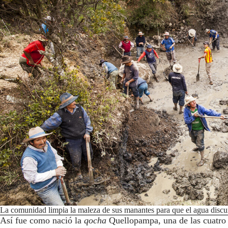
La comunidad limpia la maleza de sus manantes para que el agua discurr
Así fue como nació la
qocha
Quellopampa, una de las cuatro q