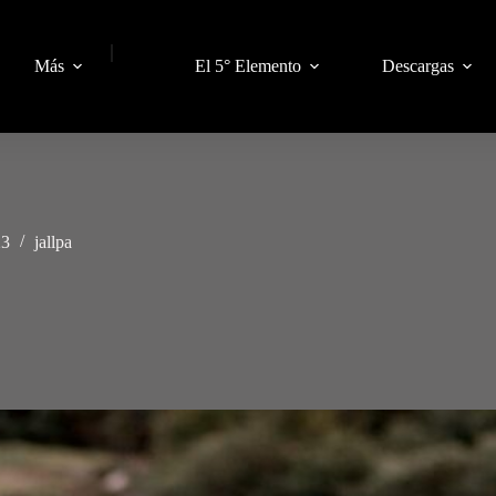
|
Más
El 5° Elemento
Descargas
23
jallpa