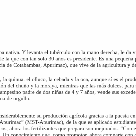
pa nativa. Y levanta el tubérculo con la mano derecha, le da v
de la que con tan solo 30 años es presidente. Es una pequeña 
ia de Cotabambas, Apurímac), que vive de la agricultura y de 
 la quinua, el olluco, la cebada y la oca, aunque sí es el pr
ción del chuño y la moraya, mientras que las más dulces, par
e campesino padre de dos niñas de 4 y 7 años, vende sus exce
na de orgullo.
derablemente su producción agrícola gracias a la puesta en 
Apurímac” (MST-Apurímac), de la que es aplicado estudiante.
cos, ahora los fertilizantes que prepara son mejorados. “Con
a. Un conocimiento que, como promotor, ahora comparte con 