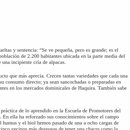
ueltas y sentencia: “Se ve pequeña, pero es grande; es el
población de 2.200 habitantes ubicada en la parte media del
una incipiente cría de alpacas.
oducto que más aprecia. Crecen tantas variedades que cada una
a su consumo directo; ya sean sancochadas o preparadas en
dentes en los mercados dominicales de Haquira. También sabe
práctica de lo aprendido en la Escuela de Promotores del
 En ella ha reforzado sus conocimientos sobre el campo
 el humus y el biol hemos pasado de una a ocho cargas de
cinco vecinos más deseosos de tener una chacra como la