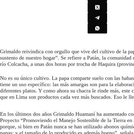
Grimaldo reivindica con orgullo que vive del cultivo de la pa
sustento de nuestro hogar”. Se refiere a Patán, la comunidad 
río Colcacha, a unas dos horas por trocha de Haquira (provinc
No es su único cultivo. La papa comparte suelo con las habas,
tiene un uso específico: las más amargas son para la elabora
diferentes platos. Y como ahora su chacra le rinde más, est
que en Lima son productos cada vez más buscados. Eso le lle
En los últimos dos años Grimaldo Huamaní ha aumentado consi
Proyecto “Promoviendo el Manejo Sostenible de la Tierra en 
porque, si bien en Patán nunca se han utilizado abonos quími
papas; y el tamaño de lo producido es además bueno”, señal