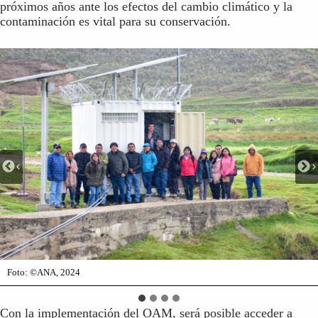
próximos años ante los efectos del cambio climático y la
contaminación es vital para su conservación.
Foto: ©ANA, 2024
Foto: ©GIZ/Hellen Rondán
Foto: Miguel Zapata
Foto: Miguel Zapata
Con la implementación del OAM, será posible acceder a