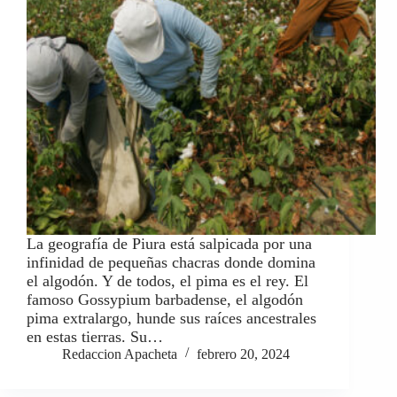
La geografía de Piura está salpicada por una
infinidad de pequeñas chacras donde domina
el algodón. Y de todos, el pima es el rey. El
famoso Gossypium barbadense, el algodón
pima extralargo, hunde sus raíces ancestrales
en estas tierras. Su…
Redaccion Apacheta
febrero 20, 2024