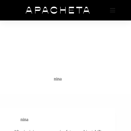
Saltar
al
contenido
nina
nina