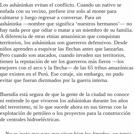
Los asháninkas evitan el conflicto. Cuando un nativo se
enfada con su vecino, prefiere irse solo al monte para
calmarse y luego regresar a conversar. Para un
asháninka —nombre que significa ‘nuestros hermanos’— no
hay nada peor que odiar o matar a un miembro de su familia.
A diferencia de otras etnias amazónicas que conquistan
territorios, los asháninkas son guerreros defensivos. Desde
niños aprenden a esquivar las flechas antes que lanzarlas.
Pero cuando son atacados, cuando invaden sus territorios,
tienen la reputación de ser los guerreros más fieros —los
mejores con el arco y la flecha— de las 65 tribus amazónicas
que existen en el Perú. Ese coraje, sin embargo, no pudo
evitar que fueran diezmados por la guerra interna.
Buendía está segura de que la gente de la ciudad no conoce
ni entiende lo que vivieron los asháninkas durante los años
del terrorismo, ni lo que sucede ahora en sus tierras con la
explotación de petróleo o los proyectos para la construcción
de centrales hidroeléctricas.
—No es justo que para que vivan bien los limeños, yo tenga