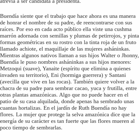
atrevía a ser candidata a presidenta.
Buendía siente que el trabajo que hace ahora es una manera
de honrar el nombre de su padre, de reencontrarse con sus
raíces. Por eso en cada acto público ella viste una cushma
marrón adornada con semillas y plumas de petirrojos, y pinta
formas geométricas en su rostro con la tinta roja de un fruto
llamado achiote, el maquillaje de las mujeres asháninkas.
Mientras algunos nativos llaman a sus hijos Walter o Jhonny,
Buendía le puso nombres asháninkas a sus hijos menores:
Metzoqui (suave), Yanaite (espíritu que elimina a quienes
invaden su territorio), Eni (hormiga guerrera) y Santani
(avecilla que vive en las rocas). También quiere volver a la
chacra de su padre para sembrar cacao, yuca y frutilla, entre
otras plantas amazónicas. Algo que no puede hacer en el
patio de su casa alquilada, donde apenas ha sembrado unas
cuantas hortalizas. En el jardín de Ruth Buendía no hay
flores. La mujer que protege la selva amazónica dice que la
energía de su carácter es tan fuerte que las flores mueren al
poco tiempo de sembrarlas.