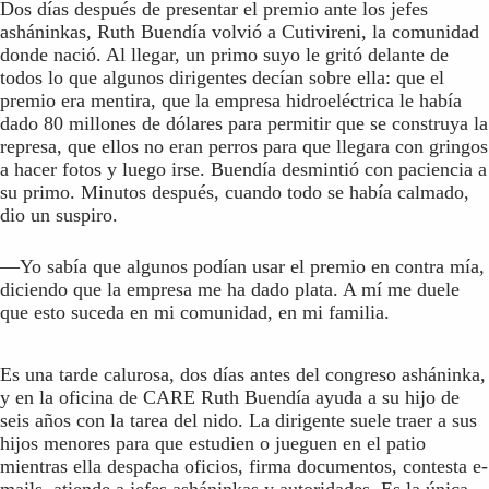
Dos días después de presentar el premio ante los jefes
asháninkas, Ruth Buendía volvió a Cutivireni, la comunidad
donde nació. Al llegar, un primo suyo le gritó delante de
todos lo que algunos dirigentes decían sobre ella: que el
premio era mentira, que la empresa hidroeléctrica le había
dado 80 millones de dólares para permitir que se construya la
represa, que ellos no eran perros para que llegara con gringos
a hacer fotos y luego irse. Buendía desmintió con paciencia a
su primo. Minutos después, cuando todo se había calmado,
dio un suspiro.
—Yo sabía que algunos podían usar el premio en contra mía,
diciendo que la empresa me ha dado plata. A mí me duele
que esto suceda en mi comunidad, en mi familia.
Es una tarde calurosa, dos días antes del congreso asháninka,
y en la oficina de CARE Ruth Buendía ayuda a su hijo de
seis años con la tarea del nido. La dirigente suele traer a sus
hijos menores para que estudien o jueguen en el patio
mientras ella despacha oficios, firma documentos, contesta e-
mails, atiende a jefes asháninkas y autoridades. Es la única