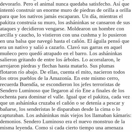
devorarlo. Pero el animal nunca quedaba satisfecho. Así que
intentó construir un enorme muro de piedras de orilla a orilla
para que los nativos jamás escaparan. Un día, mientras el
pakitza construía su muro, los asháninkas se cansaron de sus
ataques y decidieron vengarse. Moldearon un hombre con
arcilla y caucho, lo vistieron con una cushma y lo pusieron
en una balsa que navegó hasta el cañón. El águila pensó que
era un nativo y salió a cazarlo. Clavó sus garras en aquel
muñeco pero quedó atrapado en el barro. Los asháninkas
salieron gritando de entre los árboles. Lo acorralaron, le
arrojaron piedras y flechas hasta matarlo. Sus plumas
flotaron río abajo. De ellas, cuenta el mito, nacieron todos
los otros pueblos de la Amazonía. En este mismo cerro,
recuerda Buendía, se escondieron los jefes terroristas de
Sendero Luminoso que llegaron al río Ene a finales de los
ochenta para dominar el valle. Igual que el pakitza, cada vez
que un asháninka cruzaba el cañón o se detenía a pescar y
bañarse, los senderistas le disparaban desde la cima o lo
capturaban. Los asháninkas más viejos los llamaban kámaris:
demonios. Sendero Luminoso era el nuevo monstruo de la
misma leyenda. Como si cada cierto tiempo una amenaza