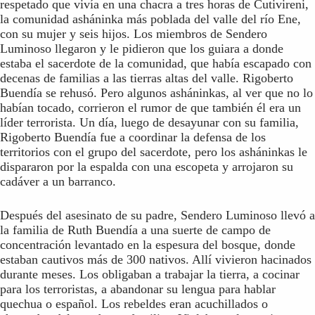
respetado que vivía en una chacra a tres horas de Cutivireni,
la comunidad asháninka más poblada del valle del río Ene,
con su mujer y seis hijos. Los miembros de Sendero
Luminoso llegaron y le pidieron que los guiara a donde
estaba el sacerdote de la comunidad, que había escapado con
decenas de familias a las tierras altas del valle. Rigoberto
Buendía se rehusó. Pero algunos asháninkas, al ver que no lo
habían tocado, corrieron el rumor de que también él era un
líder terrorista. Un día, luego de desayunar con su familia,
Rigoberto Buendía fue a coordinar la defensa de los
territorios con el grupo del sacerdote, pero los asháninkas le
dispararon por la espalda con una escopeta y arrojaron su
cadáver a un barranco.
Después del asesinato de su padre, Sendero Luminoso llevó a
la familia de Ruth Buendía a una suerte de campo de
concentración levantado en la espesura del bosque, donde
estaban cautivos más de 300 nativos. Allí vivieron hacinados
durante meses. Los obligaban a trabajar la tierra, a cocinar
para los terroristas, a abandonar su lengua para hablar
quechua o español. Los rebeldes eran acuchillados o