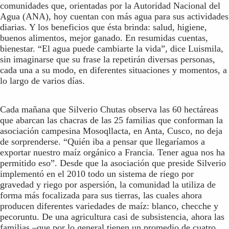
comunidades que, orientadas por la Autoridad Nacional del
Agua (ANA), hoy cuentan con más agua para sus actividades
diarias. Y los beneficios que ésta brinda: salud, higiene,
buenos alimentos, mejor ganado. En resumidas cuentas,
bienestar. “El agua puede cambiarte la vida”, dice Luismila,
sin imaginarse que su frase la repetirán diversas personas,
cada una a su modo, en diferentes situaciones y momentos, a
lo largo de varios días.
Cada mañana que Silverio Chutas observa las 60 hectáreas
que abarcan las chacras de las 25 familias que conforman la
asociación campesina Mosoqllacta, en Anta, Cusco, no deja
de sorprenderse. “Quién iba a pensar que llegaríamos a
exportar nuestro maíz orgánico a Francia. Tener agua nos ha
permitido eso”. Desde que la asociación que preside Silverio
implementó en el 2010 todo un sistema de riego por
gravedad y riego por aspersión, la comunidad la utiliza de
forma más focalizada para sus tierras, las cuales ahora
producen diferentes variedades de maíz: blanco, checche y
pecoruntu. De una agricultura casi de subsistencia, ahora las
familias –que por lo general tienen un promedio de cuatro