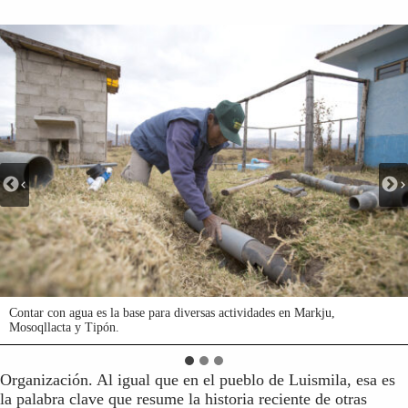
Contar con agua es la base para diversas actividades en Markju,
Contar con agua es la base para diversas actividades en Markju,
Contar con agua es la base para diversas actividades en Markju,
Mosoqllacta y Tipón.
Mosoqllacta y Tipón.
Mosoqllacta y Tipón.
Organización. Al igual que en el pueblo de Luismila, esa es
la palabra clave que resume la historia reciente de otras